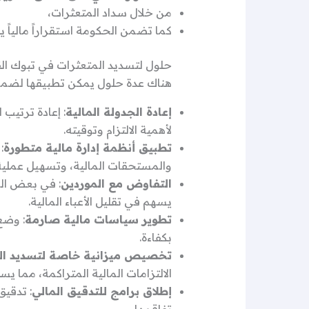
من خلال سداد المتعثرات،
كما تضمن الحكومة استقراراً مالياً ي
حلول لتسديد المتعثرات في تبوك ال
هناك عدة حلول يمكن تطبيقها لضمان
إعادة الجدولة المالية
: إعادة ترتيب 
لأهمية الالتزام وتوقيته.
تطبيق أنظمة إدارة مالية متطورة
:
والمستحقات المالية، وتسهيل عملية 
التفاوض مع الموردين
: في بعض الح
يسهم في تقليل الأعباء المالية.
تطوير سياسات مالية صارمة
: وضع
بكفاءة.
تخصيص ميزانية خاصة لتسديد ال
الالتزامات المالية المتراكمة، مما 
إطلاق برامج للتدقيق المالي
: تدقيق