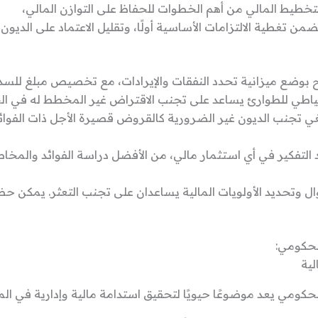
 التخطيط المالي من أهم الخطوات للحفاظ على التوازن المالي،
تغطية الالتزامات الأساسية أولًا، وتقليل الاعتماد على الديون ا
ح بوضع ميزانية تحدد النفقات والإيرادات، مع تخصيص مبلغ للسداد
حتياطي للطوارئ يساعد على تجنب الاقتراض غير المخطط له في الحا
غي تجنب الديون غير الضرورية كالقروض قصيرة الأجل ذات الفوائد 
د التفكير في أي استثمار مالي، من الأفضل دراسة الفوائد والمخا
موال وتحديد الأولويات المالية يساعدان على تجنب التعثر. يمكن 
لحكومي:
لية
كومي يعد موضوعًا حيويًا لتحقيق استدامة مالية وإدارية في الم