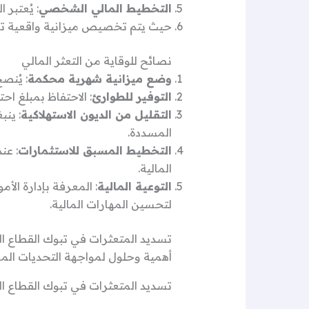
التخطيط المالي الشخصي
: يُعتبر
حيث يتم تخصيص ميزانية واقعية تضمن 
نصائح للوقاية من التعثر المالي
وضع ميزانية شهرية محكمة
: يُنص
التوفير للطوارئ
: الاحتفاظ بمبلغ ا
التقليل من الديون الاستهلاكية
: ينب
المسددة.
التخطيط المسبق للاستثمارات
: عن
المالية.
التوعية المالية
: المعرفة بإدارة الأ
لتحسين المهارات المالية.
تسديد المتعثرات في تبوك القطاع ا
أهمية وحلول لمواجهة التحديات الما
تسديد المتعثرات في تبوك القطاع الح