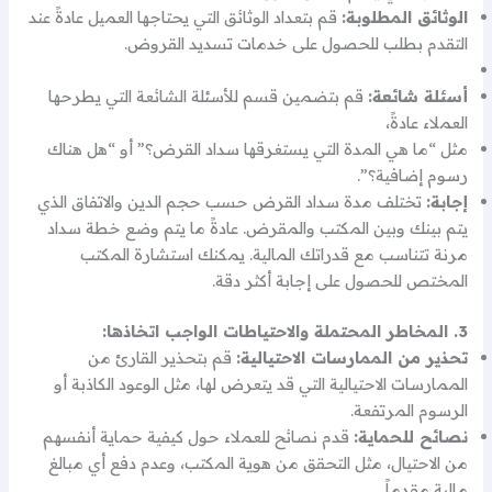
الوثائق المطلوبة:
قم بتعداد الوثائق التي يحتاجها العميل عادةً عند
التقدم بطلب للحصول على خدمات تسديد القروض.
أسئلة شائعة:
قم بتضمين قسم للأسئلة الشائعة التي يطرحها
العملاء عادةً،
مثل “ما هي المدة التي يستغرقها سداد القرض؟” أو “هل هناك
رسوم إضافية؟”.
إجابة:
تختلف مدة سداد القرض حسب حجم الدين والاتفاق الذي
يتم بينك وبين المكتب والمقرض. عادةً ما يتم وضع خطة سداد
مرنة تتناسب مع قدراتك المالية. يمكنك استشارة المكتب
المختص للحصول على إجابة أكثر دقة.
3. المخاطر المحتملة والاحتياطات الواجب اتخاذها:
تحذير من الممارسات الاحتيالية:
قم بتحذير القارئ من
الممارسات الاحتيالية التي قد يتعرض لها، مثل الوعود الكاذبة أو
الرسوم المرتفعة.
نصائح للحماية:
قدم نصائح للعملاء حول كيفية حماية أنفسهم
من الاحتيال، مثل التحقق من هوية المكتب، وعدم دفع أي مبالغ
مالية مقدماً.