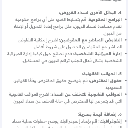
4. البدائل الأخرى لسداد القروض:
البرامج الحكومية:
قم بتسليط الضوء على أي برامج حكومية
تقدم مساعدة لسداد الديون، مثل برامج إعادة التمويل أو الإعفاء
من الديون.
التفاوض المباشر مع المقرضين:
اشرح إمكانية التفاوض
المباشر مع المقرضين للحصول على شروط أفضل.
إدارة الميزانية الشخصية:
قدم نصائح حول كيفية إدارة الميزانية
الشخصية بشكل فعال لتجنب تراكم الديون في المستقبل.
5. الجوانب القانونية:
حقوق المقترض:
قم بتوضيح حقوق المقترض وفقًا للقوانين
السعودية.
العواقب القانونية للتخلف عن السداد:
اشرح العواقب القانونية
التي قد يتعرض لها المقترض في حالة التخلف عن سداد الديون.
6. إضافة قيمة بصرية:
إنفوغرافيك:
قم بإعداد إنفوغرافيك يوضح خطوات عملية سداد
القروض، أو يقدم إحصائيات حول الديون في المملكة العربية