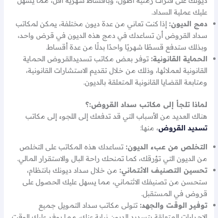
ديونك على فترات زمنية أطول، وبأقساط شهرية أقل، مما يسهل
عليك عملية السداد.
دمج الديون:
إذا كنت تعاني من عدة ديون مختلفة، يمكن لمكاتب
سداد القروض أن تساعدك في دمج هذه الديون في قرض واحد،
وبذلك ستدفع قسطًا شهريًا واحدًا بدلًا من عدة أقساط.
الحماية القانونية:
توفر بعض مكاتب تسديدالقروض الحماية
القانونية لعملائها، وذلك من خلال تقديم الاستشارات القانونية،
ومتابعة القضايا القانونية المتعلقة بالديون.
لماذا تلجأ إلى مكاتب سداد القروض:؟
هناك العديد من الأسباب التي قد تدفعك إلى اللجوء إلى مكاتب
تسديد القروض
، منها:
التخلص من عبء الديون:
تساعدك هذه المكاتب على التخلص
من الديون التي تؤرقك، كما تمنحك راحة البال والاستقرار المالي.
تحسين التصنيف الائتماني:
من خلال سداد ديونك بانتظام،
ستحسن من تصنيفك الائتماني، مما يسهل عليك الحصول على
قروض في المستقبل.
توفير الوقت والجهد:
تتولى مكاتب سداد التمويل جميع
الإجراءات المتعلقة بتسديد الديون نيابة عنك، مما يوفر عليك الوقت