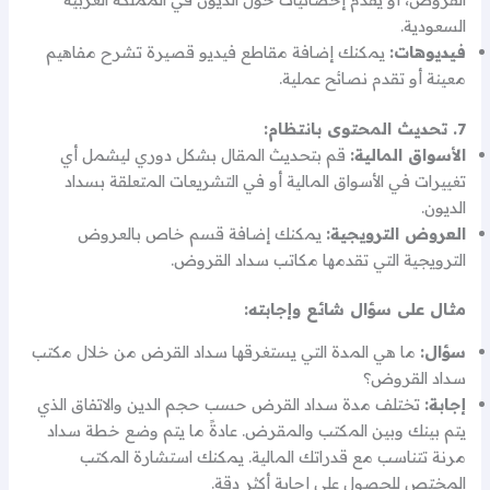
السعودية.
فيديوهات:
يمكنك إضافة مقاطع فيديو قصيرة تشرح مفاهيم
معينة أو تقدم نصائح عملية.
7. تحديث المحتوى بانتظام:
الأسواق المالية:
قم بتحديث المقال بشكل دوري ليشمل أي
تغييرات في الأسواق المالية أو في التشريعات المتعلقة بسداد
الديون.
العروض الترويجية:
يمكنك إضافة قسم خاص بالعروض
الترويجية التي تقدمها مكاتب سداد القروض.
مثال على سؤال شائع وإجابته:
سؤال:
ما هي المدة التي يستغرقها سداد القرض من خلال مكتب
سداد القروض؟
إجابة:
تختلف مدة سداد القرض حسب حجم الدين والاتفاق الذي
يتم بينك وبين المكتب والمقرض. عادةً ما يتم وضع خطة سداد
مرنة تتناسب مع قدراتك المالية. يمكنك استشارة المكتب
المختص للحصول على إجابة أكثر دقة.