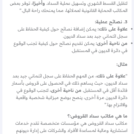
لتقليل القسط الشهري وتسهيل عملية السداد.
وأخيرًا،
توفر بعض
المكاتب الحماية القانونية لعملائها، مما يمنحك راحة البال.”
3. نصائح عملية:
علاوة على ذلك:
يمكن إضافة نصائح حول كيفية الحفاظ على
سجل ائتماني جيد بعد سداد الديون.
من ناحية أخرى:
يمكن تقديم نصائح حول كيفية تجنب الوقوع
في دائرة الديون في المستقبل.
مثال:
“
علاوة على ذلك،
من المهم الحفاظ على سجل ائتماني جيد بعد
سداد الديون، حيث يساهم ذلك في الحصول على قروض بأسعار
فائدة أقل في المستقبل.
من ناحية أخرى،
لتجنب الوقوع في
دائرة الديون مرة أخرى، ينصح بوضع ميزانية شخصية واقعية
والالتزام بها.”
ما هي مكاتب سداد القروض:؟
مكاتب سداد القروض هي مؤسسات متخصصة تقدم خدمات
استشارية ومالية لمساعدة الأفراد والشركات على إدارة ديونهم