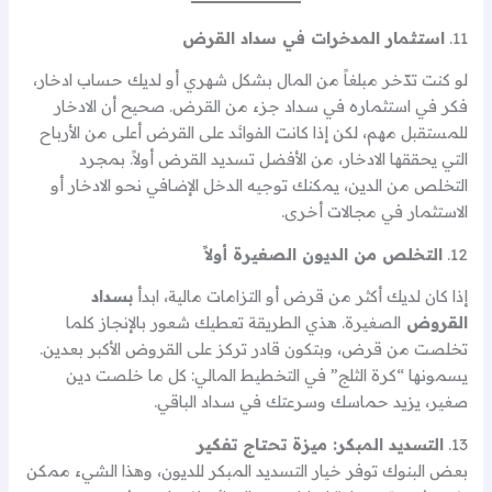
11.
استثمار المدخرات في سداد القرض
لو كنت تدّخر مبلغاً من المال بشكل شهري أو لديك حساب ادخار،
فكر في استثماره في سداد جزء من القرض. صحيح أن الادخار
للمستقبل مهم، لكن إذا كانت الفوائد على القرض أعلى من الأرباح
التي يحققها الادخار، من الأفضل تسديد القرض أولاً. بمجرد
التخلص من الدين، يمكنك توجيه الدخل الإضافي نحو الادخار أو
الاستثمار في مجالات أخرى.
12.
التخلص من الديون الصغيرة أولاً
إذا كان لديك أكثر من قرض أو التزامات مالية، ابدأ
بسداد
القروض
الصغيرة. هذي الطريقة تعطيك شعور بالإنجاز كلما
تخلصت من قرض، وبتكون قادر تركز على القروض الأكبر بعدين.
يسمونها “كرة الثلج” في التخطيط المالي: كل ما خلصت دين
صغير، يزيد حماسك وسرعتك في سداد الباقي.
13.
التسديد المبكر: ميزة تحتاج تفكير
بعض البنوك توفر خيار التسديد المبكر للديون، وهذا الشيء ممكن