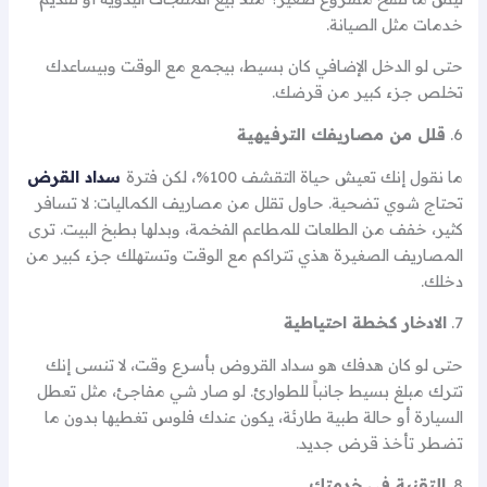
خدمات مثل الصيانة.
حتى لو الدخل الإضافي كان بسيط، بيجمع مع الوقت وبيساعدك
تخلص جزء كبير من قرضك.
6.
قلل من مصاريفك الترفيهية
ما نقول إنك تعيش حياة التقشف 100%، لكن فترة
سداد القرض
تحتاج شوي تضحية. حاول تقلل من مصاريف الكماليات: لا تسافر
كثير، خفف من الطلعات للمطاعم الفخمة، وبدلها بطبخ البيت. ترى
المصاريف الصغيرة هذي تتراكم مع الوقت وتستهلك جزء كبير من
دخلك.
7.
الادخار كخطة احتياطية
حتى لو كان هدفك هو سداد القروض بأسرع وقت، لا تنسى إنك
تترك مبلغ بسيط جانباً للطوارئ. لو صار شي مفاجئ، مثل تعطل
السيارة أو حالة طبية طارئة، يكون عندك فلوس تغطيها بدون ما
تضطر تأخذ قرض جديد.
8.
التقنية في خدمتك