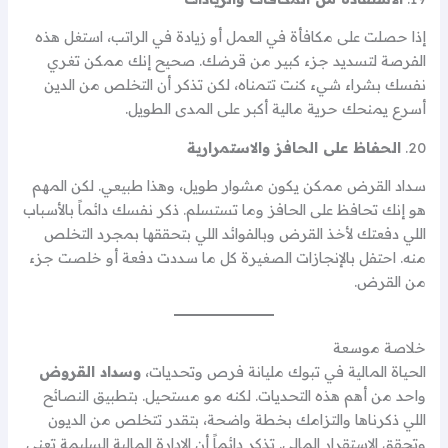
إذا حصلت على مكافأة في العمل أو زيادة في الراتب، استغل هذه
الفرصة لتسديد جزء كبير من قرضك. صحيح إنك ممكن تغري
نفسك بشراء شيء كنت تتمناه، لكن تذكر أن التخلص من الدين
أسرع يمنحك حرية مالية أكبر على المدى الطويل.
20.
الحفاظ على الحافز والاستمرارية
سداد القرض ممكن يكون مشوار طويل، وهذا طبيعي. لكن المهم
هو إنك تحافظ على الحافز وما تستسلم. ذكر نفسك دائماً بالأسباب
اللي دفعتك لأخذ القرض وبالفوائد اللي بتحققها بمجرد التخلص
منه. احتفل بالإنجازات الصغيرة كل ما سددت دفعة أو خلصت جزء
من القرض.
خلاصة موسعة
الحياة المالية في تبوك مليانة فرص وتحديات،
وسداد القروض
واحد من أهم هذه التحديات. لكنه مو مستحيل. بتطبيق النصائح
اللي ذكرناها والتزامك بخطة واضحة، بتقدر تتخلص من الديون
وتحقق الاستقرار المالي. تذكر دائماً أن الإدارة المالية السليمة تعني