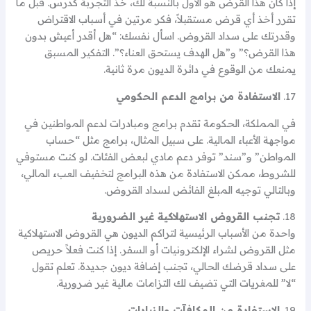
إذا كان هذا القرض هو الأول بالنسبة لك، خذ التجربة كدرس. قبل ما
تقرر أخذ أي قرض مستقبلاً، فكر مرتين في أسباب الاقتراض
وقدرتك على سداد القروض. اسأل نفسك: “هل أقدر أعيش بدون
هذا القرض؟” و”هل الهدف يستحق العناء؟”. التفكير المسبق
يمنعك من الوقوع في دائرة الديون مرة ثانية.
17.
الاستفادة من برامج الدعم الحكومي
في المملكة، الحكومة تقدم برامج ومبادرات لدعم المواطنين في
مواجهة الأعباء المالية. على سبيل المثال، برامج مثل “حساب
المواطن” و”سند” توفر دعم مادي لبعض الفئات. لو كنت مستوفي
للشروط، ممكن الاستفادة من هذه البرامج لتخفيف العبء المالي،
وبالتالي توجيه المبلغ الفائض لسداد القروض.
18.
تجنب القروض الاستهلاكية غير الضرورية
واحدة من الأسباب الرئيسية لتراكم الديون هي القروض الاستهلاكية
مثل القروض لشراء الإلكترونيات أو السفر. إذا كنت فعلاً حريص
على سداد قرضك الحالي، تجنب إضافة ديون جديدة. تعلم تقول
“لا” للمغريات التي تضيف لك التزامات مالية غير ضرورية.
19.
الاستفادة من المكافآت والزيادات