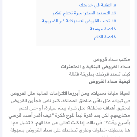
8. التقنية في خدمتك
13. التسديد المبكر: ميزة تحتاج تفكير
18. تجنب القروض الاستهلاكية غير الضرورية
خلاصة موسعة
خلاصة الكلام
مكتب سداد قروض
سداد القروض البنكية و المتعثرات
كيف تسدد قرضك بطريقة فعّالة
كيفية سداد القروض
الحياة مليانة تحديات، ومن أبرزها الالتزامات المالية مثل القروض.
في تبوك، مثل باقي مناطق المملكة، كثير ناس يلجأون للقروض
لتحقيق أهداف مختلفة؛ مثل شراء بيت، سيارة، أو حتى لدعم
مشاريعهم. لكن بعد فترة تبدأ تلوح فكرة “كيف أقدر أسدد قرضي
بأسرع وقت؟” في بالك. إذا كنت تعاني من هذا الهم، لا تشيل هم!
هنا بنعطيك خطوات وطرق تساعدك على سداد القروض بسهولة