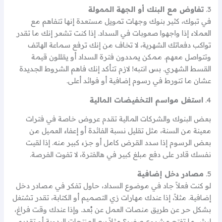
3.
تفاوض مع البنك أو الجهة الممولة
في تبوك، كثير بنوك وجهات تمويل مستعدة إنها تتفاهم مع
العملاء إذا واجهوا صعوبات في السداد. إذا كنت تشعر إنك ما تقدر
تواكب دفعاتك الشهرية، لا تخاف من إنك ترفع سماعة الهاتف
وتتواصل معهم. ممكن يمددون فترة السداد أو يقللون قيمة
القسط الشهري. بس انتبه! لازم تتأكد إنك فاهم الشروط الجديدة
عشان ما تتورط في رسوم إضافية أو فوائد أعلى.
4.
استغل مواسم التخفيضات المالية
بعض البنوك والشركات المالية تقدم عروض خاصة في فترات
معينة من السنة، مثل تقليل نسبة الفائدة أو إعفاء العميل من
بعض الرسوم إذا سدد القرض كامل أو جزء كبير منه. إذا لقيت
نفسك قادر على دفع مبلغ كبير في هالفترة، لا تفوت الفرصة.
5.
مصادر دخل إضافية
لو كنت فعلاً جاد في موضوع السداد، حاول تفكر في مصادر دخل
إضافية. مثلاً، إذا عندك مهارات زي التصميم أو الكتابة، تقدر تشتغل
بشكل حر عن طريق منصات العمل عن بُعد. وإذا عندك وقت فراغ،
ليش ما تفتح مشروع صغير؟ مثلاً بيع المنتجات اليدوية أو تقديم