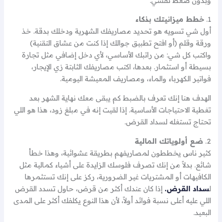
وبدون ضغط نفسي.
1.
خطط ميزانيتك بذكاء
أول شي تسويه هو تحديد مصاريفك الشهرية ودخلك بدقة. خذ
ورقة وقلم (أو افتح تطبيق جوالك إذا كنت من عشاق التقنية)
واكتب كل شي: من راتبك الأساسي، لأي دخل إضافي مثل تجارة
بسيطة أو استثمار. بعدها، اكتب مصاريفك الثابتة زي الإيجار،
فواتير الكهرباء والماء، ومصاريف المعيشة اليومية.
الهدف هنا إنك تعرف بالضبط كم يبقى معك نهاية الشهر بعد
تغطية الاحتياجات الأساسية. إذا لقيت إنه في مبلغ زود، هذا هو اللي
تحتاج تستغله لسداد القرض.
2.
ضع أولوياتك المالية
كثير ناس يخططون لمصاريفهم بطريقة عشوائية، وهذا خطأ
شائع. بدلاً من إنك تصرف فلوسك الزايدة على أشياء كمالية مثل
الكافيهات أو المشتريات غير الضرورية، ركز على إنك تستثمرها
ل
سداد القرض.
إذا كان عندك أكثر من قرض، حاول تسدد القرض
اللي عليه أعلى نسبة فوائد أولاً، لأن هذا النوع يكلفك أكثر على المدى
البعيد.