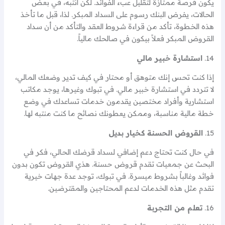
يكون فرصة ممتازة لتقليل عبء الفوائد. لكن انتبه، في بعض
الحالات، يفرض البنك رسوم على السداد المبكر. لذا، قبل ما تأخذ
هذه الخطوة، تأكد من قراءة شروط العقد والتأكد من أن سداد
القروض المبكر فعلاً بيكون في صالحك مالياً.
14.
استشارة خبير مالي
إذا كنت تحس إنك متوهق أو محتار في كيف تدير وضعك المالي،
لا تتردد في استشارة خبير مالي. في تبوك وغيرها، يوجد مكاتب
استشارية وأفراد مختصين يقدمون خدمات تساعدك في وضع
خطة مالية مناسبة، وممكن يعطونك نصائح ما كنت منتبه لها.
15.
القروض الحسنة كخيار بديل
في حال كنت تحتاج دعم إضافي لسداد قرضك الحالي، فكر في
البحث عن جمعيات تقدم قروض حسنة. هذي القروض تكون بدون
فوائد وغالباً بشروط ميسرة. في تبوك، توجد عدة جهات خيرية
تقدم مثل هذه الخدمات لدعم المحتاجين والمقترضين.
16.
تعلم من التجربة