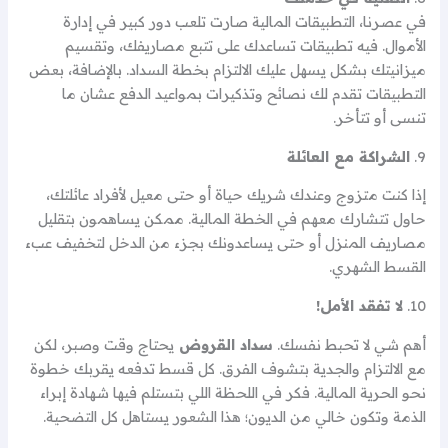
في عصرنا، التطبيقات المالية صارت تلعب دور كبير في إدارة
الأموال. فيه تطبيقات تساعدك على تتبع مصاريفك، وتقسيم
ميزانيتك بشكل يسهل عليك الالتزام بخطة السداد. بالإضافة، بعض
التطبيقات تقدم لك نصائح وتذكيرات بمواعيد الدفع عشان ما
تنسى أو تتأخر.
9.
الشراكة مع العائلة
إذا كنت متزوج وعندك شريك حياة أو حتى معيل لأفراد عائلتك،
حاول تتشارك معهم في الخطة المالية. ممكن يساهمون بتقليل
مصاريف المنزل أو حتى يساعدونك بجزء من الدخل لتخفيف عبء
القسط الشهري.
10.
لا تفقد الأمل!
أهم شي لا تحبط نفسك.
سداد القروض
يحتاج وقت وصبر، لكن
مع الالتزام والجدية بتشوف الفرق. كل قسط تدفعه يقربك خطوة
نحو الحرية المالية. فكر في اللحظة اللي بتستلم فيها شهادة إبراء
الذمة وتكون خالي من الديون؛ هذا الشعور يستاهل كل التضحية.