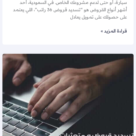
سيارة، أو حتى لدعم مشروعك الخاص. في السعودية، أحد
أشهر أنواع القروض هو “تسديد قروض 36 راتب”، اللي يعتمد
على حصولك على تمويل يعادل
قراءة المزيد »
كيفية
سداد
القروض