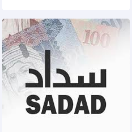
تسديد
قروض
بدون
فوائد