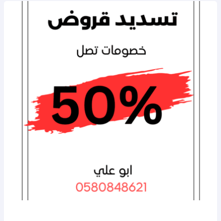
تسديد
قروض
الراجحي
و
الأهلي