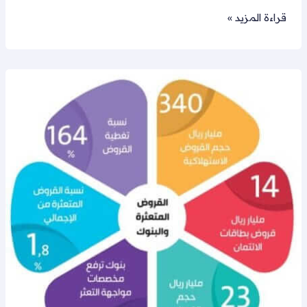
قراءة المزيد »
تسديد
قروض
القصيم