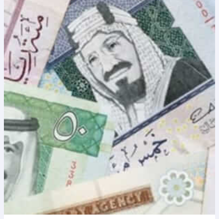
تيماء
ضباء