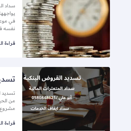
سداد الم
يواجهها 
في موعد
نفسه ف
قراءة ال
تسديد
تسدي
القروض
العسكري
تسديد ا
من الحيا
مشروع ت
قراءة ال