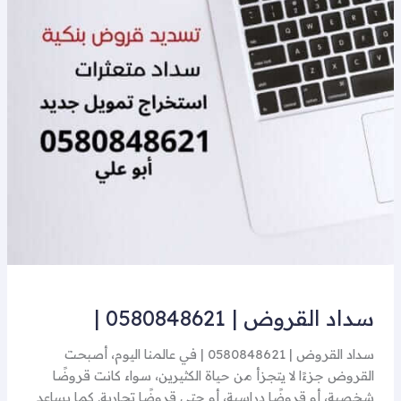
0580848621
|
سداد القروض | 0580848621 |
سداد القروض | 0580848621 | في عالمنا اليوم، أصبحت
القروض جزءًا لا يتجزأ من حياة الكثيرين، سواء كانت قروضًا
شخصية، أو قروضًا دراسية، أو حتى قروضًا تجارية. كما يساعد