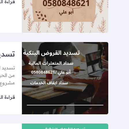
قراءة ال
تسديد
تسدي
القروض
العسكري
تسديد ا
من الحيا
مشروع ت
قراءة ال
تسديد