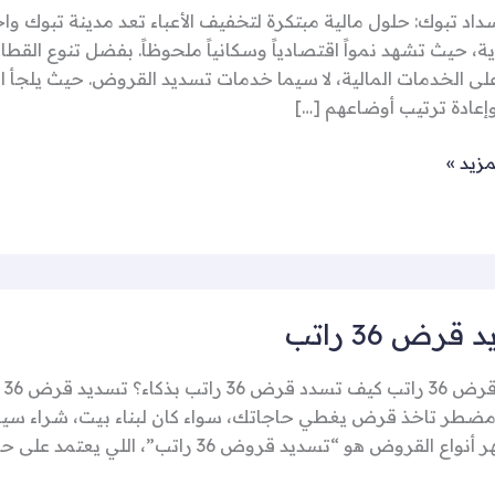
اد تبوك: حلول مالية مبتكرة لتخفيف الأعباء تعد مدينة تبوك وا
، حيث تشهد نمواً اقتصادياً وسكانياً ملحوظاً. بفضل تنوع القطاع
لى الخدمات المالية، لا سيما خدمات تسديد القروض. حيث يلجأ 
وإعادة ترتيب أوضاعهم […]
مزيد »
قرض 36 راتب
تس
طر تاخذ قرض يغطي حاجاتك، سواء كان لبناء بيت، شراء سيار
القروض هو “تسديد قروض 36 راتب”، اللي يعتمد على حصولك على تمويل يعادل