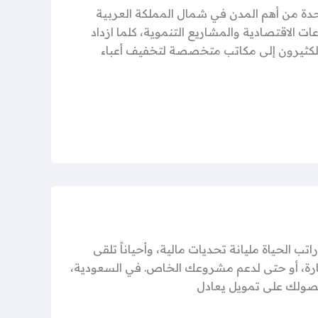
حدة من أهم المدن في شمال المملكة العربية
ات الاقتصادية والمشاريع التنموية، كلما ازداد
الكثيرون إلى مكاتب متخصصة لتخفيف أعباء
ديد قرض 36 راتب كيف تسدد قرض 36 راتب بذكاء؟ تسديد قرض 36 راتب الحياة مليانة تحديات مالية، وأحياناً تلقى
ة، أو حتى لدعم مشروعك الخاص. في السعودية،