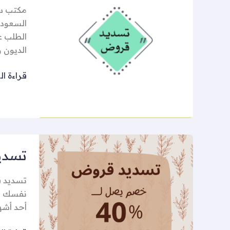
مكتب سد
السعودية
الطلب ع
الديون 
قراءة ال
تسديد
تسديد 
قرض
36
راتب
نفسك مض
أحد أشهر أنواع 