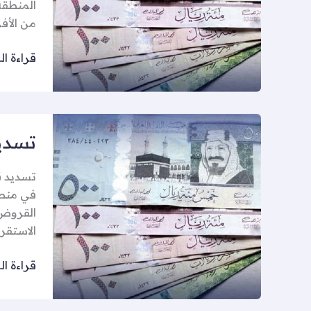
المنطقة
من الأفر
قراءة ال
تسديد
تسدي
قروض
الوجه
تسديد ق
في منطق
القروض 
الاستقرا
قراءة ال