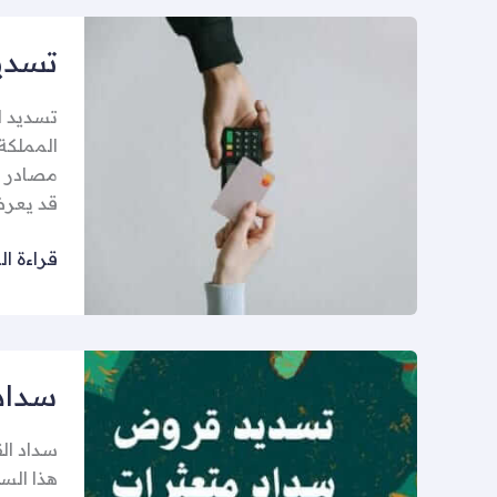
تسديد
تسدي
المتعثر
في
تسديد ا
تبوك
المملكة 
مصادر ا
قد يعرض
قراءة ال
سداد
سداد
القروض
سداد الق
هذا الس