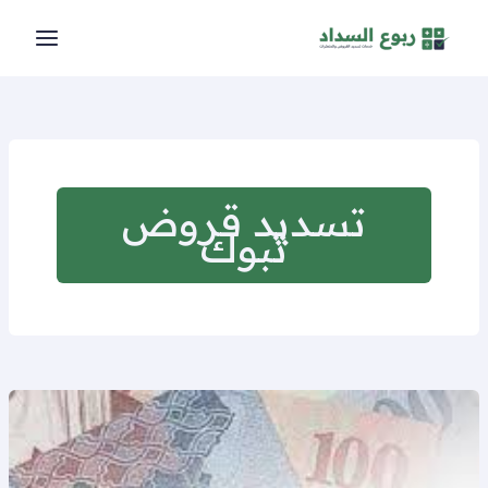
خطي
لى
لمحتوى
تسديد قروض
تبوك
تسديد
قروض
بدون
فوائد