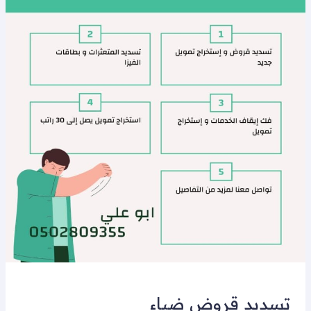
ضباء
تسديد قروض ضباء