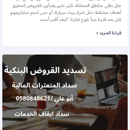
مثل باقي مناطق المملكة، كثير ناس يلجأون للقروض لتحقيق
أهداف مختلفة؛ مثل شراء بيت، سيارة، أو حتى لدعم مشاريعهم.
لكن بعد فترة تبدأ تلوح فكرة “كيف أقدر أسدد
قراءة المزيد »
تسديد
القروض
العسكريين