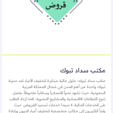
مكتب سداد تبوك
مكتب سداد تبوك: حلول مالية مبتكرة لتخفيف الأعباء تعد مدينة
تبوك واحدة من أهم المدن في شمال المملكة العربية
السعودية، حيث تشهد نمواً اقتصادياً وسكانياً ملحوظاً. بفضل
تنوع القطاعات الاقتصادية والمشاريع التنموية، كلما ازداد الطلب
على الخدمات المالية، لا سيما خدمات تسديد القروض. حيث
يلجأ الكثيرون إلى مكاتب متخصصة لتخفيف أعباء الديون وإعادة