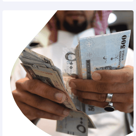
تسديد
قروض
العسكريين: