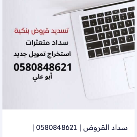
سداد
القروض
|
0580848621
|
سداد القروض | 0580848621 |