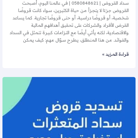
سداد القروض | 0580848621 | في عالمنا اليوم، أصبحت
القروض جزءًا لا يتجزأ من حياة الكثيرين، سواء كانت قروضًا
شخصية، أو قروضًا دراسية، أو حتى قروضًا تجارية. كما يساعد
القرض الأفراد والشركات على تحقيق أهدافهم المالية
والاقتصادية، لكنه يأتي أيضًا مع التزامات كبيرة تتمثل في السداد
والفوائد. من هذا المنطلق، يطرح سؤال مهم: كيف يمكن
قراءة المزيد »
مكاتب
تسديد
القروض: