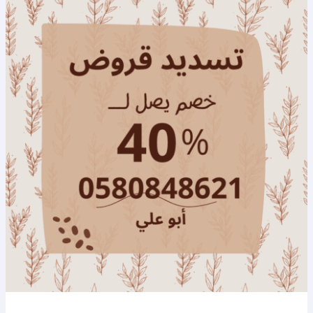
قرض
36
راتب