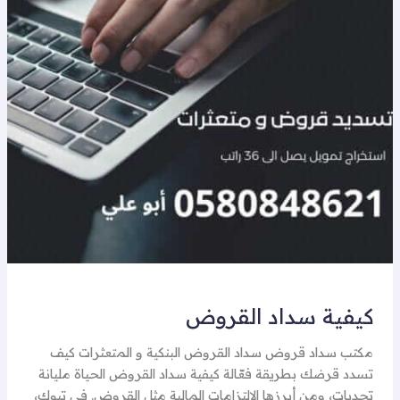
كيفية سداد القروض
مكتب سداد قروض سداد القروض البنكية و المتعثرات كيف
تسدد قرضك بطريقة فعّالة كيفية سداد القروض الحياة مليانة
تحديات، ومن أبرزها الالتزامات المالية مثل القروض. في تبوك،