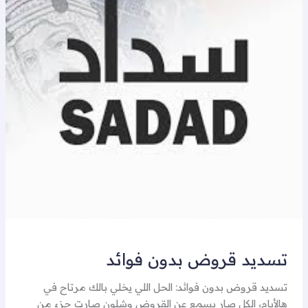
تسديد قروض بدون فوائد
تسديد قروض بدون فوائد: الحل اللي يخلي بالك مرتاح في
هالأيام، الكل صار يسمع عن القروض وشلون صارت جزء من