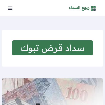
خطي
لى
لمحتوى
سداد قرض تبوك
تسديد
قروض
بدون
فوائد