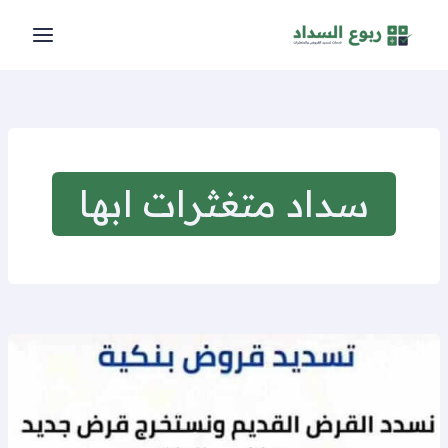
خطي
لى
لمحتوى
سداد متغثرات ابها
تسديد
قروض
ابها