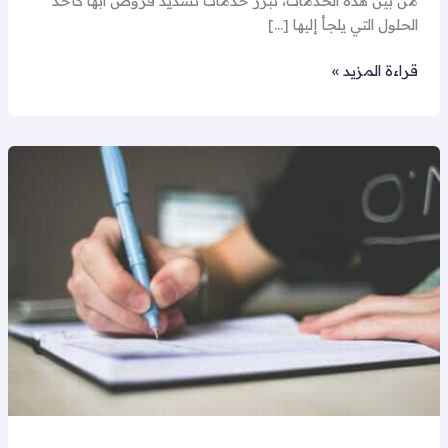
من بين هذه الخدمات، تبرز خدمات تسديد قروض ابها كأحد
الحلول التي يلجأ إليها […]
قراءة المزيد »
تسديد
قروض
ابها
و
خميس
مشيط