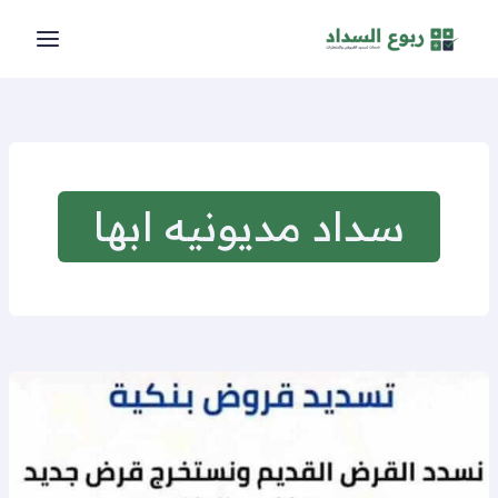
خطي
لى
لمحتوى
سداد مديونيه ابها
تسديد
قروض
ابها