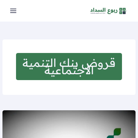
خطي
لى
لمحتوى
قروض بنك التنمية
الاجتماعية
تسديد
قروض
بنك
التنمية