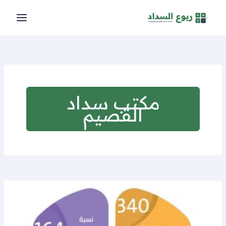
خطي
لى
لمحتوى
مكتب سداد
القصيم
تسديد
قروض
القصيم